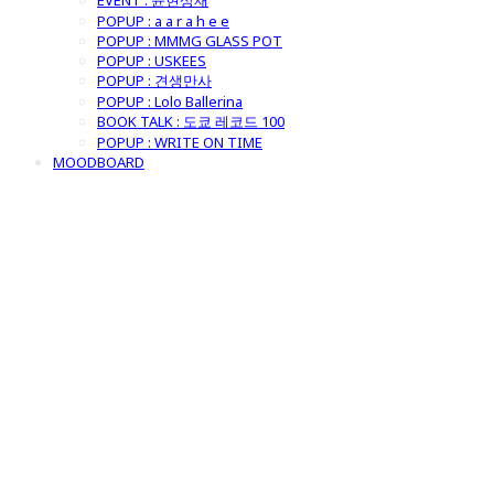
EVENT : 윤현상재
POPUP : a a r a h e e
POPUP : MMMG GLASS POT
POPUP : USKEES
POPUP : 견생만사
POPUP : Lolo Ballerina
BOOK TALK : 도쿄 레코드 100
POPUP : WRITE ON TIME
MOODBOARD
굿모닝제너럴스
토어