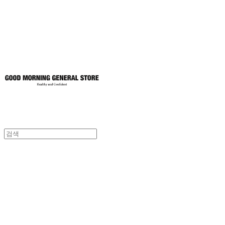
토어
굿모닝제너럴스