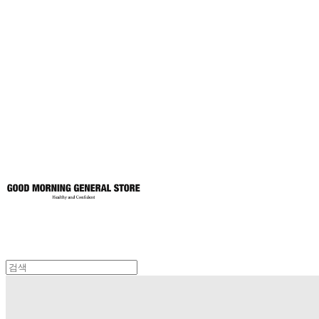
굿모닝제너럴스
토어