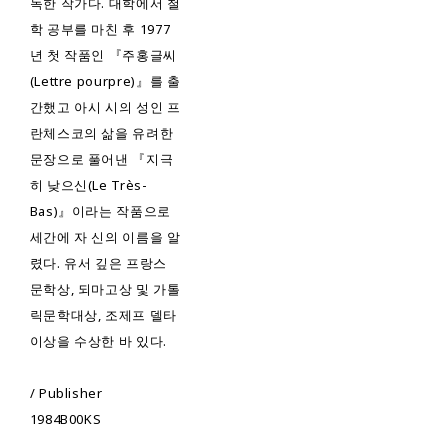
독한 작가다. 대학에서 철
학 공부를 마친 후 1977
년 첫 작품인 『주홍글씨
(Lettre pourpre)』를 출
간했고 아시 시의 성인 프
란체스코의 삶을 유려한
문장으로 풀어낸 『지극
히 낮으신(Le Très-
Bas)』이라는 작품으로
세간에 자 신의 이름을 알
렸다. 유서 깊은 프랑스
문학상, 되마고상 및 가톨
릭문학대상, 조제프 델타
이상을 수상한 바 있다.
/ Publisher
1984B00KS