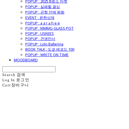
POPUP : 2025 B로소 마켓
POPUP : 실패할 결심
POPUP : 균형 안에 평화
EVENT : 윤현상재
POPUP : a a r a h e e
POPUP : MMMG GLASS POT
POPUP : USKEES
POPUP : 견생만사
POPUP : Lolo Ballerina
BOOK TALK : 도쿄 레코드 100
POPUP : WRITE ON TIME
MOODBOARD
Search
검색
Log In
로그인
Cart
장바구니
굿모닝제너럴스토어