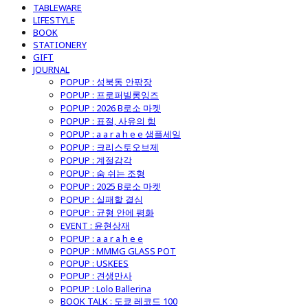
TABLEWARE
LIFESTYLE
BOOK
STATIONERY
GIFT
JOURNAL
POPUP : 성북동 안팎장
POPUP : 프로퍼빌롱잉즈
POPUP : 2026 B로소 마켓
POPUP : 표절, 사유의 힘
POPUP : a a r a h e e 샘플세일
POPUP : 크리스토오브제
POPUP : 계절감각
POPUP : 숨 쉬는 조형
POPUP : 2025 B로소 마켓
POPUP : 실패할 결심
POPUP : 균형 안에 평화
EVENT : 윤현상재
POPUP : a a r a h e e
POPUP : MMMG GLASS POT
POPUP : USKEES
POPUP : 견생만사
POPUP : Lolo Ballerina
BOOK TALK : 도쿄 레코드 100