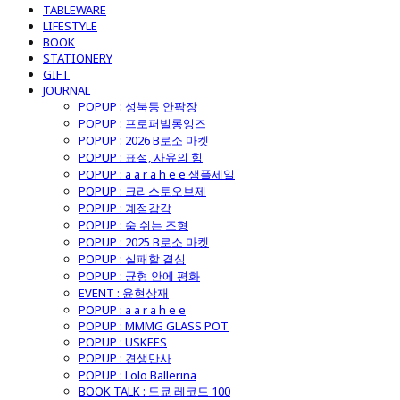
TABLEWARE
LIFESTYLE
BOOK
STATIONERY
GIFT
JOURNAL
POPUP : 성북동 안팎장
POPUP : 프로퍼빌롱잉즈
POPUP : 2026 B로소 마켓
POPUP : 표절, 사유의 힘
POPUP : a a r a h e e 샘플세일
POPUP : 크리스토오브제
POPUP : 계절감각
POPUP : 숨 쉬는 조형
POPUP : 2025 B로소 마켓
POPUP : 실패할 결심
POPUP : 균형 안에 평화
EVENT : 윤현상재
POPUP : a a r a h e e
POPUP : MMMG GLASS POT
POPUP : USKEES
POPUP : 견생만사
POPUP : Lolo Ballerina
BOOK TALK : 도쿄 레코드 100