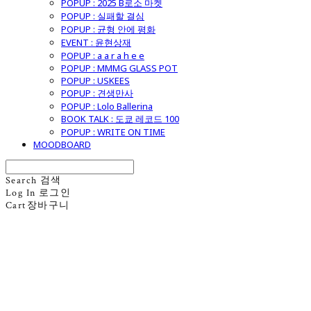
POPUP : 2025 B로소 마켓
POPUP : 실패할 결심
POPUP : 균형 안에 평화
EVENT : 윤현상재
POPUP : a a r a h e e
POPUP : MMMG GLASS POT
POPUP : USKEES
POPUP : 견생만사
POPUP : Lolo Ballerina
BOOK TALK : 도쿄 레코드 100
POPUP : WRITE ON TIME
MOODBOARD
Search
검색
Log In
로그인
Cart
장바구니
굿모닝제너럴스토어