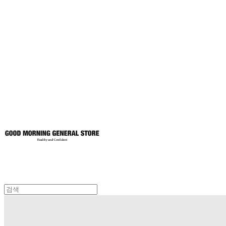
굿모닝제너럴스
토어