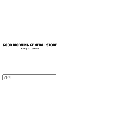
토어
굿모닝제너럴스