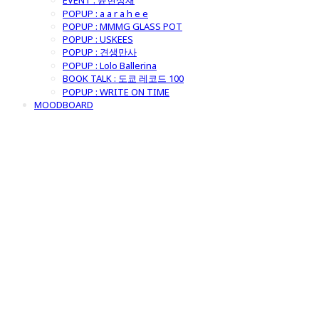
EVENT : 윤현상재
POPUP : a a r a h e e
POPUP : MMMG GLASS POT
POPUP : USKEES
POPUP : 견생만사
POPUP : Lolo Ballerina
BOOK TALK : 도쿄 레코드 100
POPUP : WRITE ON TIME
MOODBOARD
굿모닝제너럴스
토어