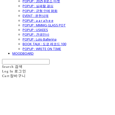
POPUP : 2025 B로소 마켓
POPUP : 실패할 결심
POPUP : 균형 안에 평화
EVENT : 윤현상재
POPUP : a a r a h e e
POPUP : MMMG GLASS POT
POPUP : USKEES
POPUP : 견생만사
POPUP : Lolo Ballerina
BOOK TALK : 도쿄 레코드 100
POPUP : WRITE ON TIME
MOODBOARD
Search
검색
Log In
로그인
Cart
장바구니
굿모닝제너럴스토어