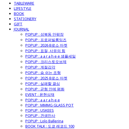
TABLEWARE
LIFESTYLE
BOOK
STATIONERY
GIFT
JOURNAL
POPUP : 성북동 안팎장
POPUP : 프로퍼빌롱잉즈
POPUP : 2026 B로소 마켓
POPUP : 표절, 사유의 힘
POPUP : a a r a h e e 샘플세일
POPUP : 크리스토오브제
POPUP : 계절감각
POPUP : 숨 쉬는 조형
POPUP : 2025 B로소 마켓
POPUP : 실패할 결심
POPUP : 균형 안에 평화
EVENT : 윤현상재
POPUP : a a r a h e e
POPUP : MMMG GLASS POT
POPUP : USKEES
POPUP : 견생만사
POPUP : Lolo Ballerina
BOOK TALK : 도쿄 레코드 100