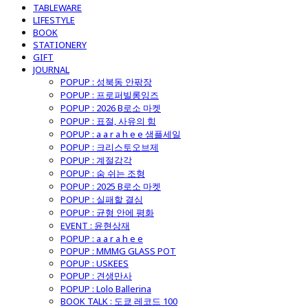
TABLEWARE
LIFESTYLE
BOOK
STATIONERY
GIFT
JOURNAL
POPUP : 성북동 안팎장
POPUP : 프로퍼빌롱잉즈
POPUP : 2026 B로소 마켓
POPUP : 표절, 사유의 힘
POPUP : a a r a h e e 샘플세일
POPUP : 크리스토오브제
POPUP : 계절감각
POPUP : 숨 쉬는 조형
POPUP : 2025 B로소 마켓
POPUP : 실패할 결심
POPUP : 균형 안에 평화
EVENT : 윤현상재
POPUP : a a r a h e e
POPUP : MMMG GLASS POT
POPUP : USKEES
POPUP : 견생만사
POPUP : Lolo Ballerina
BOOK TALK : 도쿄 레코드 100