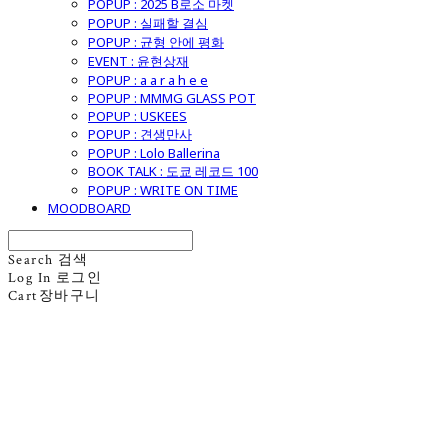
POPUP : 2025 B로소 마켓
POPUP : 실패할 결심
POPUP : 균형 안에 평화
EVENT : 윤현상재
POPUP : a a r a h e e
POPUP : MMMG GLASS POT
POPUP : USKEES
POPUP : 견생만사
POPUP : Lolo Ballerina
BOOK TALK : 도쿄 레코드 100
POPUP : WRITE ON TIME
MOODBOARD
Search
검색
Log In
로그인
Cart
장바구니
굿모닝제너럴스토어