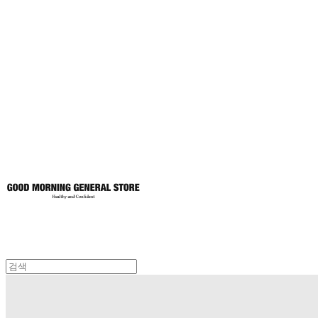
굿모닝제너럴스
토어