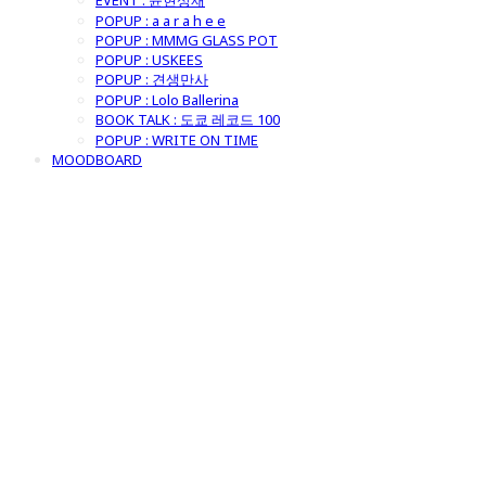
EVENT : 윤현상재
POPUP : a a r a h e e
POPUP : MMMG GLASS POT
POPUP : USKEES
POPUP : 견생만사
POPUP : Lolo Ballerina
BOOK TALK : 도쿄 레코드 100
POPUP : WRITE ON TIME
MOODBOARD
굿모닝제너럴스
토어