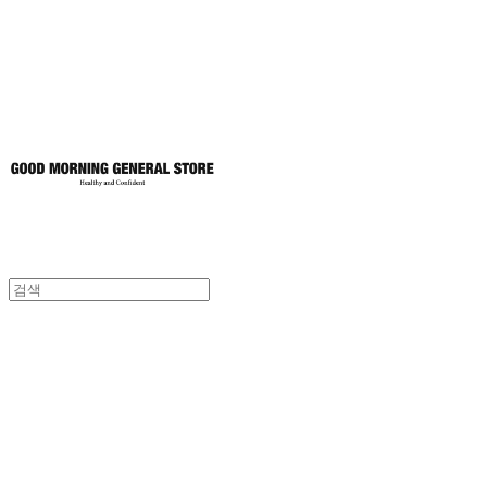
토어
굿모닝제너럴스