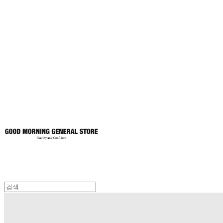
굿모닝제너럴스
토어