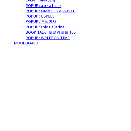
EVENT : 윤현상재
POPUP : a a r a h e e
POPUP : MMMG GLASS POT
POPUP : USKEES
POPUP : 견생만사
POPUP : Lolo Ballerina
BOOK TALK : 도쿄 레코드 100
POPUP : WRITE ON TIME
MOODBOARD
굿모닝제너럴스
토어