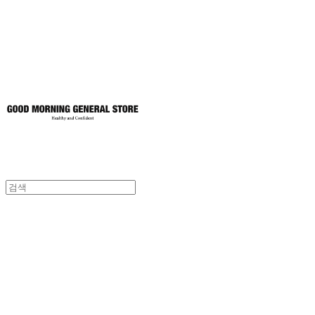
토어
굿모닝제너럴스