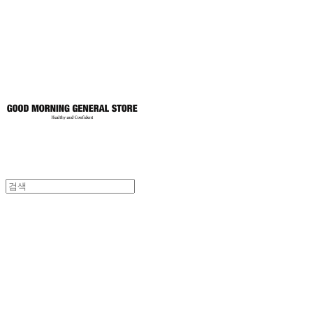
토어
굿모닝제너럴스