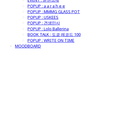
EVENT : 윤현상재
POPUP : a a r a h e e
POPUP : MMMG GLASS POT
POPUP : USKEES
POPUP : 견생만사
POPUP : Lolo Ballerina
BOOK TALK : 도쿄 레코드 100
POPUP : WRITE ON TIME
MOODBOARD
굿모닝제너럴스
토어