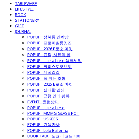
TABLEWARE
LIFESTYLE
BOOK
STATIONERY
GIFT
JOURNAL
POPUP : 성북동 안팎장
POPUP : 프로퍼빌롱잉즈
POPUP : 2026 B로소 마켓
POPUP : 표절, 사유의 힘
POPUP : a a r a h e e 샘플세일
POPUP : 크리스토오브제
POPUP : 계절감각
POPUP : 숨 쉬는 조형
POPUP : 2025 B로소 마켓
POPUP : 실패할 결심
POPUP : 균형 안에 평화
EVENT : 윤현상재
POPUP : a a r a h e e
POPUP : MMMG GLASS POT
POPUP : USKEES
POPUP : 견생만사
POPUP : Lolo Ballerina
BOOK TALK : 도쿄 레코드 100