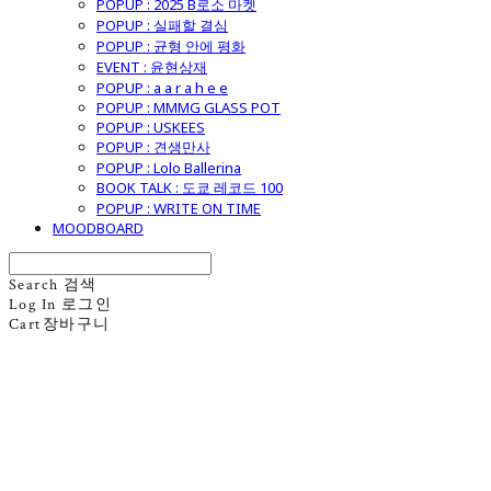
POPUP : 2025 B로소 마켓
POPUP : 실패할 결심
POPUP : 균형 안에 평화
EVENT : 윤현상재
POPUP : a a r a h e e
POPUP : MMMG GLASS POT
POPUP : USKEES
POPUP : 견생만사
POPUP : Lolo Ballerina
BOOK TALK : 도쿄 레코드 100
POPUP : WRITE ON TIME
MOODBOARD
Search
검색
Log In
로그인
Cart
장바구니
굿모닝제너럴스토어