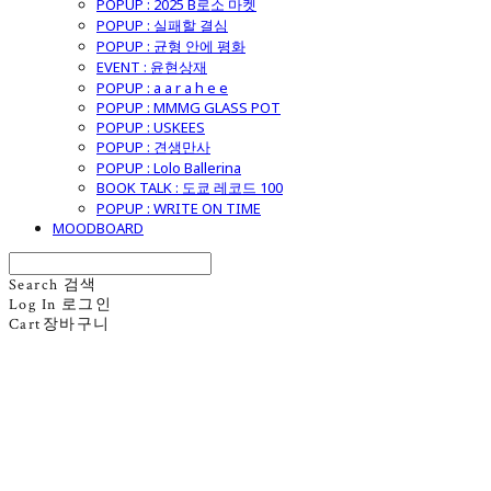
POPUP : 2025 B로소 마켓
POPUP : 실패할 결심
POPUP : 균형 안에 평화
EVENT : 윤현상재
POPUP : a a r a h e e
POPUP : MMMG GLASS POT
POPUP : USKEES
POPUP : 견생만사
POPUP : Lolo Ballerina
BOOK TALK : 도쿄 레코드 100
POPUP : WRITE ON TIME
MOODBOARD
Search
검색
Log In
로그인
Cart
장바구니
굿모닝제너럴스토어