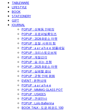
TABLEWARE
LIFESTYLE
BOOK
STATIONERY
GIFT
JOURNAL
POPUP : 성북동 안팎장
POPUP : 프로퍼빌롱잉즈
POPUP : 2026 B로소 마켓
POPUP : 표절, 사유의 힘
POPUP : a a r a h e e 샘플세일
POPUP : 크리스토오브제
POPUP : 계절감각
POPUP : 숨 쉬는 조형
POPUP : 2025 B로소 마켓
POPUP : 실패할 결심
POPUP : 균형 안에 평화
EVENT : 윤현상재
POPUP : a a r a h e e
POPUP : MMMG GLASS POT
POPUP : USKEES
POPUP : 견생만사
POPUP : Lolo Ballerina
BOOK TALK : 도쿄 레코드 100