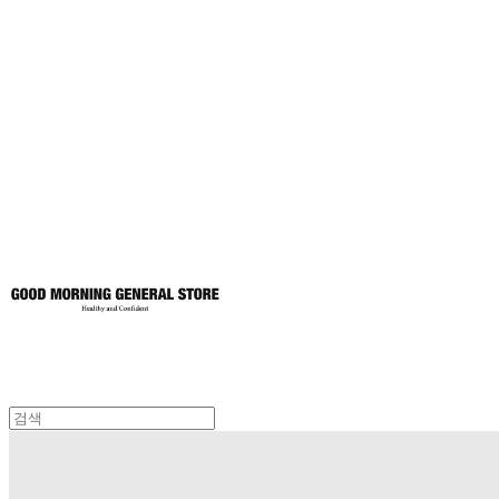
굿모닝제너럴스
토어