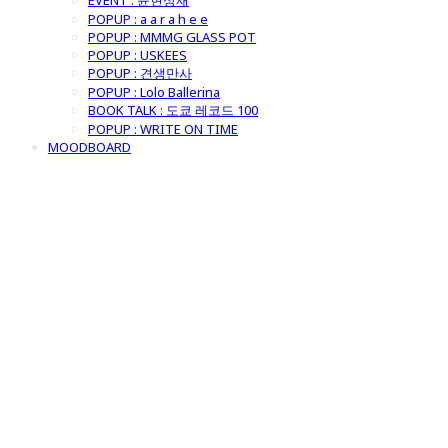
EVENT : 윤현상재
POPUP : a a r a h e e
POPUP : MMMG GLASS POT
POPUP : USKEES
POPUP : 견생만사
POPUP : Lolo Ballerina
BOOK TALK : 도쿄 레코드 100
POPUP : WRITE ON TIME
MOODBOARD
굿모닝제너럴스
토어