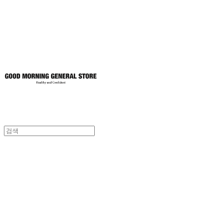
토어
굿모닝제너럴스