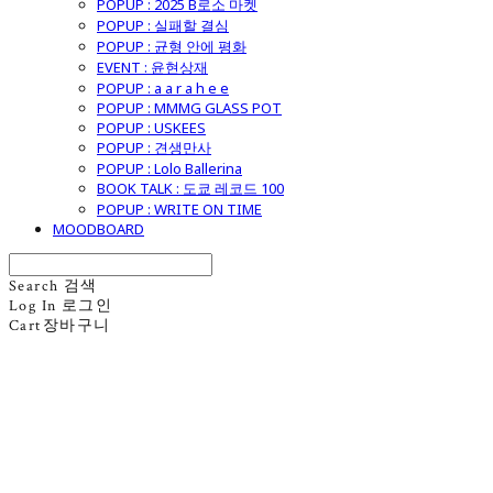
POPUP : 2025 B로소 마켓
POPUP : 실패할 결심
POPUP : 균형 안에 평화
EVENT : 윤현상재
POPUP : a a r a h e e
POPUP : MMMG GLASS POT
POPUP : USKEES
POPUP : 견생만사
POPUP : Lolo Ballerina
BOOK TALK : 도쿄 레코드 100
POPUP : WRITE ON TIME
MOODBOARD
Search
검색
Log In
로그인
Cart
장바구니
굿모닝제너럴스토어