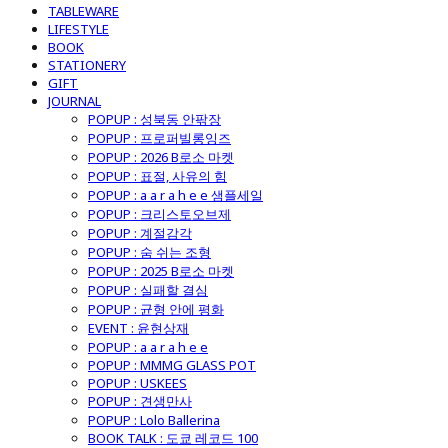
TABLEWARE
LIFESTYLE
BOOK
STATIONERY
GIFT
JOURNAL
POPUP : 성북동 안팎장
POPUP : 프로퍼빌롱잉즈
POPUP : 2026 B로소 마켓
POPUP : 표절, 사유의 힘
POPUP : a a r a h e e 샘플세일
POPUP : 크리스토오브제
POPUP : 계절감각
POPUP : 숨 쉬는 조형
POPUP : 2025 B로소 마켓
POPUP : 실패할 결심
POPUP : 균형 안에 평화
EVENT : 윤현상재
POPUP : a a r a h e e
POPUP : MMMG GLASS POT
POPUP : USKEES
POPUP : 견생만사
POPUP : Lolo Ballerina
BOOK TALK : 도쿄 레코드 100