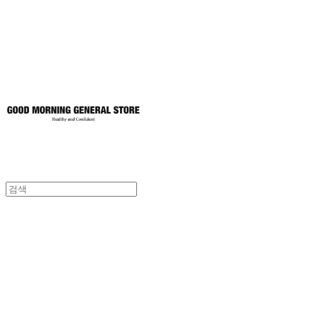
토어
굿모닝제너럴스