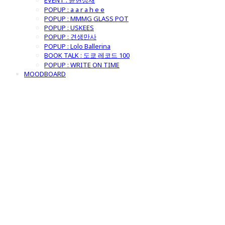
EVENT : 윤현상재
POPUP : a a r a h e e
POPUP : MMMG GLASS POT
POPUP : USKEES
POPUP : 견생만사
POPUP : Lolo Ballerina
BOOK TALK : 도쿄 레코드 100
POPUP : WRITE ON TIME
MOODBOARD
굿모닝제너럴스
토어