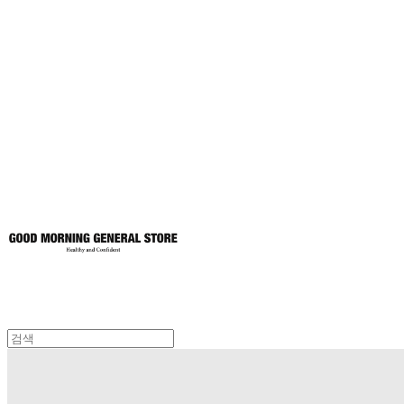
굿모닝제너럴스
토어