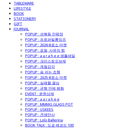
TABLEWARE
LIFESTYLE
BOOK
STATIONERY
GIFT
JOURNAL
POPUP : 성북동 안팎장
POPUP : 프로퍼빌롱잉즈
POPUP : 2026 B로소 마켓
POPUP : 표절, 사유의 힘
POPUP : a a r a h e e 샘플세일
POPUP : 크리스토오브제
POPUP : 계절감각
POPUP : 숨 쉬는 조형
POPUP : 2025 B로소 마켓
POPUP : 실패할 결심
POPUP : 균형 안에 평화
EVENT : 윤현상재
POPUP : a a r a h e e
POPUP : MMMG GLASS POT
POPUP : USKEES
POPUP : 견생만사
POPUP : Lolo Ballerina
BOOK TALK : 도쿄 레코드 100