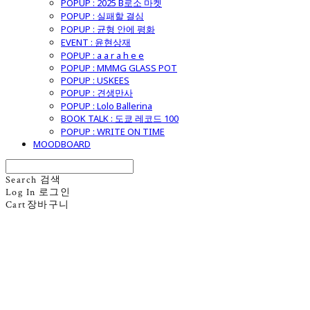
POPUP : 2025 B로소 마켓
POPUP : 실패할 결심
POPUP : 균형 안에 평화
EVENT : 윤현상재
POPUP : a a r a h e e
POPUP : MMMG GLASS POT
POPUP : USKEES
POPUP : 견생만사
POPUP : Lolo Ballerina
BOOK TALK : 도쿄 레코드 100
POPUP : WRITE ON TIME
MOODBOARD
Search
검색
Log In
로그인
Cart
장바구니
굿모닝제너럴스토어