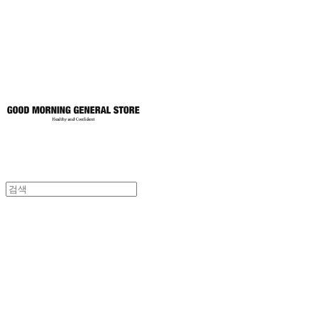
토어
굿모닝제너럴스