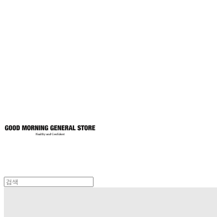
굿모닝제너럴스
토어