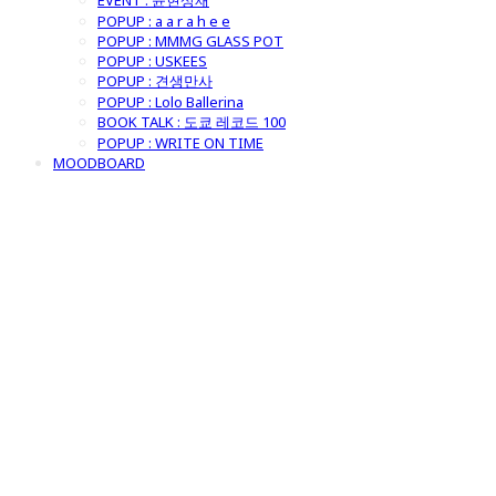
EVENT : 윤현상재
POPUP : a a r a h e e
POPUP : MMMG GLASS POT
POPUP : USKEES
POPUP : 견생만사
POPUP : Lolo Ballerina
BOOK TALK : 도쿄 레코드 100
POPUP : WRITE ON TIME
MOODBOARD
굿모닝제너럴스
토어