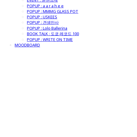
EVENT : 윤현상재
POPUP : a a r a h e e
POPUP : MMMG GLASS POT
POPUP : USKEES
POPUP : 견생만사
POPUP : Lolo Ballerina
BOOK TALK : 도쿄 레코드 100
POPUP : WRITE ON TIME
MOODBOARD
굿모닝제너럴스
토어