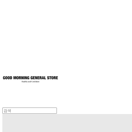
굿모닝제너럴스
토어