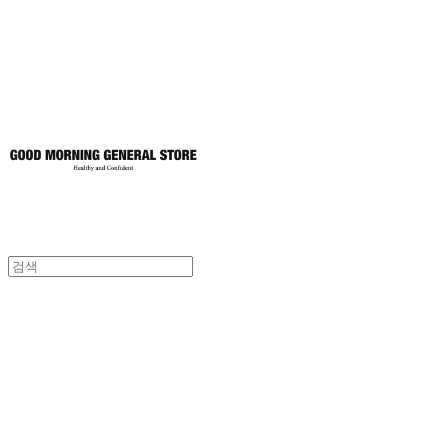
토어
굿모닝제너럴스