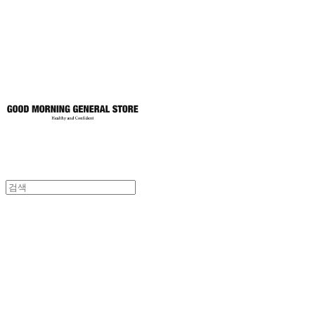
토어
굿모닝제너럴스