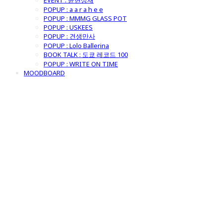
EVENT : 윤현상재
POPUP : a a r a h e e
POPUP : MMMG GLASS POT
POPUP : USKEES
POPUP : 견생만사
POPUP : Lolo Ballerina
BOOK TALK : 도쿄 레코드 100
POPUP : WRITE ON TIME
MOODBOARD
굿모닝제너럴스
토어