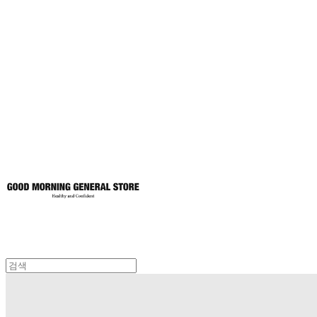
굿모닝제너럴스
토어