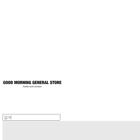
굿모닝제너럴스
토어