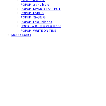
EVENT : 윤현상재
POPUP : a a r a h e e
POPUP : MMMG GLASS POT
POPUP : USKEES
POPUP : 견생만사
POPUP : Lolo Ballerina
BOOK TALK : 도쿄 레코드 100
POPUP : WRITE ON TIME
MOODBOARD
굿모닝제너럴스
토어