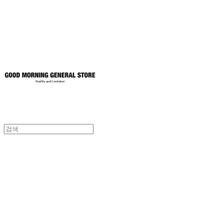
토어
굿모닝제너럴스