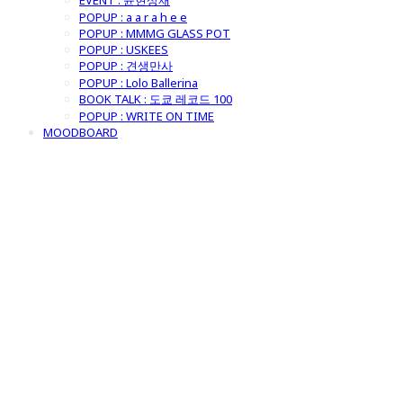
EVENT : 윤현상재
POPUP : a a r a h e e
POPUP : MMMG GLASS POT
POPUP : USKEES
POPUP : 견생만사
POPUP : Lolo Ballerina
BOOK TALK : 도쿄 레코드 100
POPUP : WRITE ON TIME
MOODBOARD
굿모닝제너럴스
토어