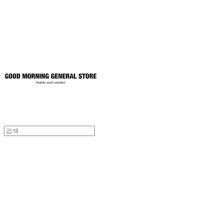
토어
굿모닝제너럴스