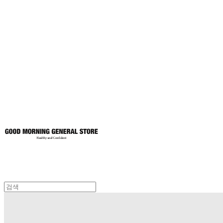
굿모닝제너럴스
토어