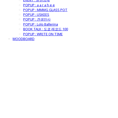
EVENT : 윤현상재
POPUP : a a r a h e e
POPUP : MMMG GLASS POT
POPUP : USKEES
POPUP : 견생만사
POPUP : Lolo Ballerina
BOOK TALK : 도쿄 레코드 100
POPUP : WRITE ON TIME
MOODBOARD
굿모닝제너럴스
토어