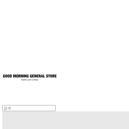
굿모닝제너럴스
토어