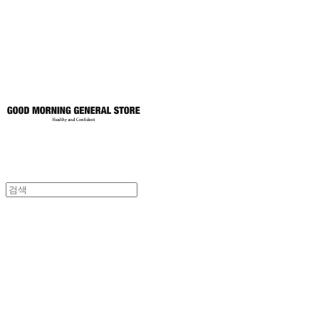
토어
굿모닝제너럴스