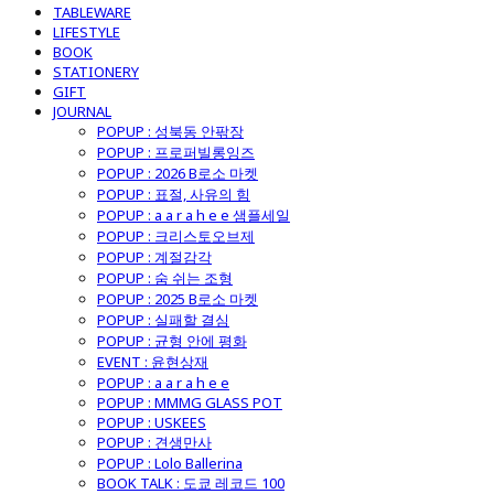
TABLEWARE
LIFESTYLE
BOOK
STATIONERY
GIFT
JOURNAL
POPUP : 성북동 안팎장
POPUP : 프로퍼빌롱잉즈
POPUP : 2026 B로소 마켓
POPUP : 표절, 사유의 힘
POPUP : a a r a h e e 샘플세일
POPUP : 크리스토오브제
POPUP : 계절감각
POPUP : 숨 쉬는 조형
POPUP : 2025 B로소 마켓
POPUP : 실패할 결심
POPUP : 균형 안에 평화
EVENT : 윤현상재
POPUP : a a r a h e e
POPUP : MMMG GLASS POT
POPUP : USKEES
POPUP : 견생만사
POPUP : Lolo Ballerina
BOOK TALK : 도쿄 레코드 100