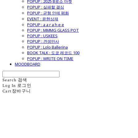
POPUP : 2025 B로소 마켓
POPUP : 실패할 결심
POPUP : 균형 안에 평화
EVENT : 윤현상재
POPUP : a a r a h e e
POPUP : MMMG GLASS POT
POPUP : USKEES
POPUP : 견생만사
POPUP : Lolo Ballerina
BOOK TALK : 도쿄 레코드 100
POPUP : WRITE ON TIME
MOODBOARD
Search
검색
Log In
로그인
Cart
장바구니
굿모닝제너럴스토어