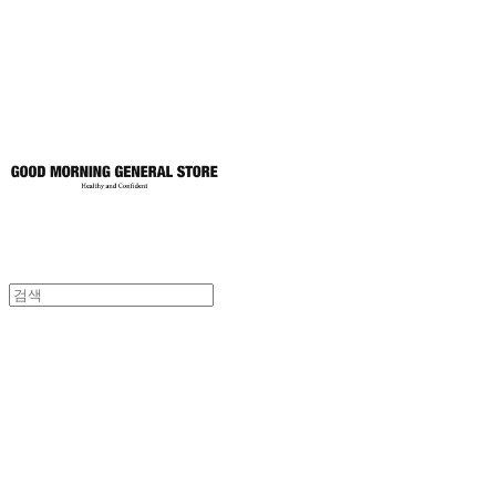
토어
굿모닝제너럴스