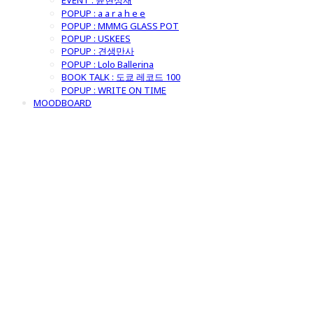
EVENT : 윤현상재
POPUP : a a r a h e e
POPUP : MMMG GLASS POT
POPUP : USKEES
POPUP : 견생만사
POPUP : Lolo Ballerina
BOOK TALK : 도쿄 레코드 100
POPUP : WRITE ON TIME
MOODBOARD
굿모닝제너럴스
토어