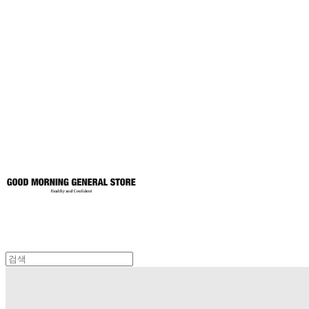
굿모닝제너럴스
토어