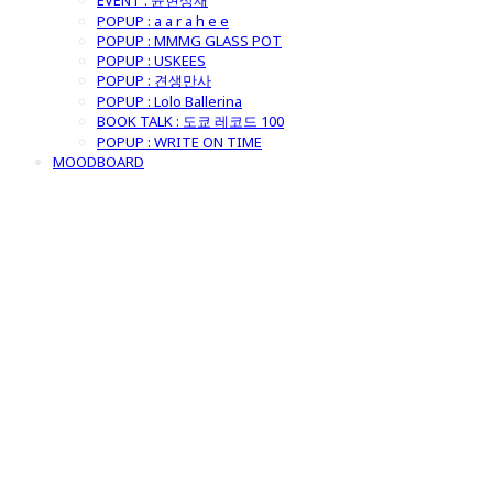
EVENT : 윤현상재
POPUP : a a r a h e e
POPUP : MMMG GLASS POT
POPUP : USKEES
POPUP : 견생만사
POPUP : Lolo Ballerina
BOOK TALK : 도쿄 레코드 100
POPUP : WRITE ON TIME
MOODBOARD
굿모닝제너럴스
토어