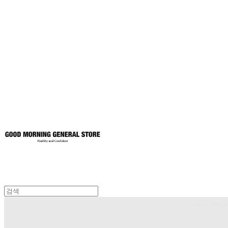
굿모닝제너럴스
토어