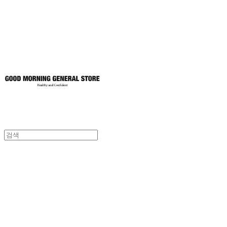
토어
굿모닝제너럴스