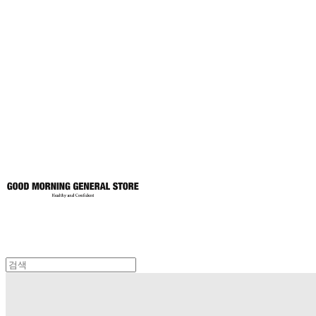
굿모닝제너럴스
토어