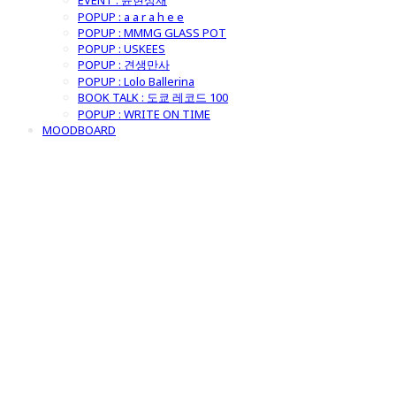
EVENT : 윤현상재
POPUP : a a r a h e e
POPUP : MMMG GLASS POT
POPUP : USKEES
POPUP : 견생만사
POPUP : Lolo Ballerina
BOOK TALK : 도쿄 레코드 100
POPUP : WRITE ON TIME
MOODBOARD
굿모닝제너럴스
토어