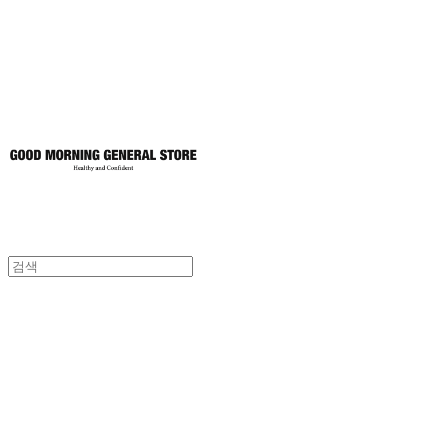
토어
굿모닝제너럴스