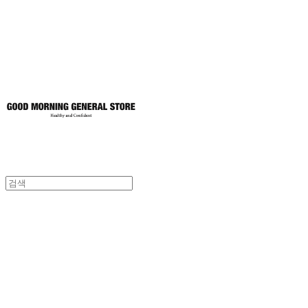
토어
굿모닝제너럴스