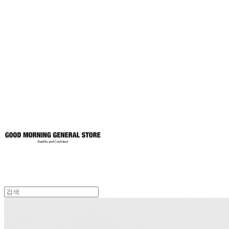
굿모닝제너럴스
토어