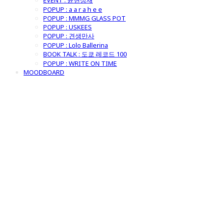
EVENT : 윤현상재
POPUP : a a r a h e e
POPUP : MMMG GLASS POT
POPUP : USKEES
POPUP : 견생만사
POPUP : Lolo Ballerina
BOOK TALK : 도쿄 레코드 100
POPUP : WRITE ON TIME
MOODBOARD
굿모닝제너럴스
토어