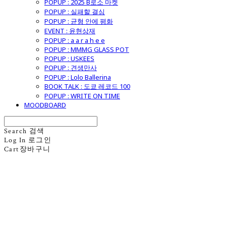
POPUP : 2025 B로소 마켓
POPUP : 실패할 결심
POPUP : 균형 안에 평화
EVENT : 윤현상재
POPUP : a a r a h e e
POPUP : MMMG GLASS POT
POPUP : USKEES
POPUP : 견생만사
POPUP : Lolo Ballerina
BOOK TALK : 도쿄 레코드 100
POPUP : WRITE ON TIME
MOODBOARD
Search
검색
Log In
로그인
Cart
장바구니
굿모닝제너럴스토어