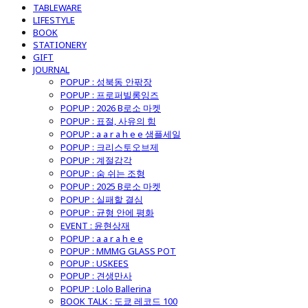
TABLEWARE
LIFESTYLE
BOOK
STATIONERY
GIFT
JOURNAL
POPUP : 성북동 안팎장
POPUP : 프로퍼빌롱잉즈
POPUP : 2026 B로소 마켓
POPUP : 표절, 사유의 힘
POPUP : a a r a h e e 샘플세일
POPUP : 크리스토오브제
POPUP : 계절감각
POPUP : 숨 쉬는 조형
POPUP : 2025 B로소 마켓
POPUP : 실패할 결심
POPUP : 균형 안에 평화
EVENT : 윤현상재
POPUP : a a r a h e e
POPUP : MMMG GLASS POT
POPUP : USKEES
POPUP : 견생만사
POPUP : Lolo Ballerina
BOOK TALK : 도쿄 레코드 100