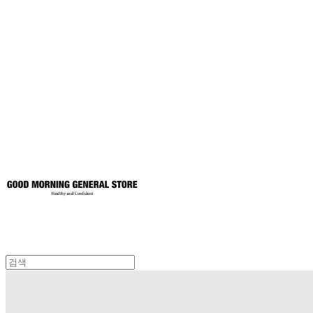
굿모닝제너럴스
토어