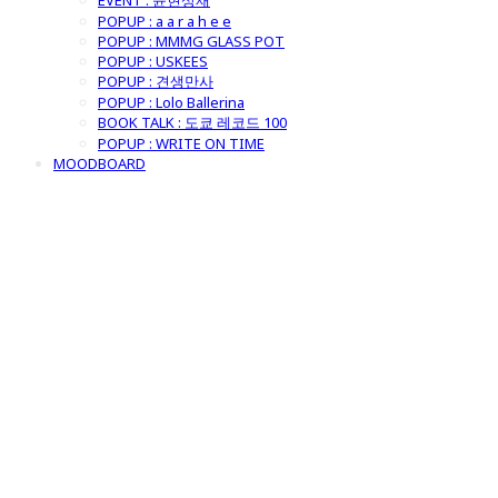
EVENT : 윤현상재
POPUP : a a r a h e e
POPUP : MMMG GLASS POT
POPUP : USKEES
POPUP : 견생만사
POPUP : Lolo Ballerina
BOOK TALK : 도쿄 레코드 100
POPUP : WRITE ON TIME
MOODBOARD
굿모닝제너럴스
토어