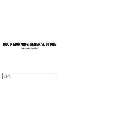
토어
굿모닝제너럴스