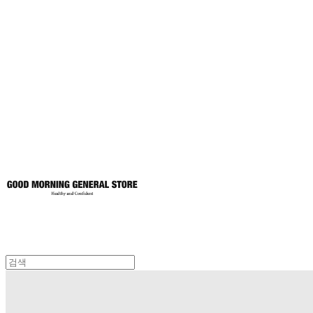
굿모닝제너럴스
토어