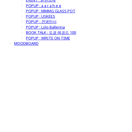
EVENT : 윤현상재
POPUP : a a r a h e e
POPUP : MMMG GLASS POT
POPUP : USKEES
POPUP : 견생만사
POPUP : Lolo Ballerina
BOOK TALK : 도쿄 레코드 100
POPUP : WRITE ON TIME
MOODBOARD
굿모닝제너럴스
토어