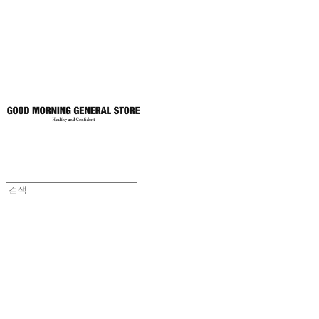
토어
굿모닝제너럴스