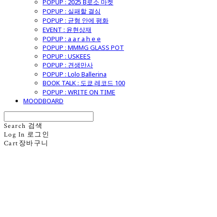
POPUP : 2025 B로소 마켓
POPUP : 실패할 결심
POPUP : 균형 안에 평화
EVENT : 윤현상재
POPUP : a a r a h e e
POPUP : MMMG GLASS POT
POPUP : USKEES
POPUP : 견생만사
POPUP : Lolo Ballerina
BOOK TALK : 도쿄 레코드 100
POPUP : WRITE ON TIME
MOODBOARD
Search
검색
Log In
로그인
Cart
장바구니
굿모닝제너럴스토어