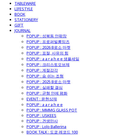
TABLEWARE
LIFESTYLE
BOOK
STATIONERY
GIFT
JOURNAL
POPUP : 성북동 안팎장
POPUP : 프로퍼빌롱잉즈
POPUP : 2026 B로소 마켓
POPUP : 표절, 사유의 힘
POPUP : a a r a h e e 샘플세일
POPUP : 크리스토오브제
POPUP : 계절감각
POPUP : 숨 쉬는 조형
POPUP : 2025 B로소 마켓
POPUP : 실패할 결심
POPUP : 균형 안에 평화
EVENT : 윤현상재
POPUP : a a r a h e e
POPUP : MMMG GLASS POT
POPUP : USKEES
POPUP : 견생만사
POPUP : Lolo Ballerina
BOOK TALK : 도쿄 레코드 100