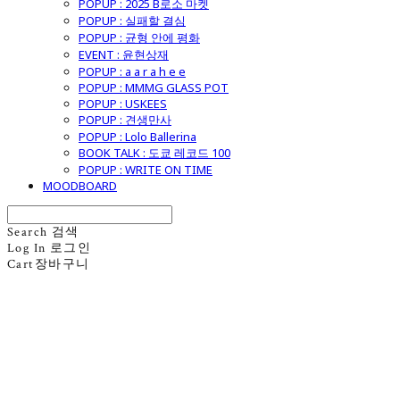
POPUP : 2025 B로소 마켓
POPUP : 실패할 결심
POPUP : 균형 안에 평화
EVENT : 윤현상재
POPUP : a a r a h e e
POPUP : MMMG GLASS POT
POPUP : USKEES
POPUP : 견생만사
POPUP : Lolo Ballerina
BOOK TALK : 도쿄 레코드 100
POPUP : WRITE ON TIME
MOODBOARD
Search
검색
Log In
로그인
Cart
장바구니
굿모닝제너럴스토어