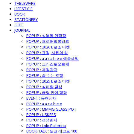
TABLEWARE
LIFESTYLE
BOOK
STATIONERY
GIFT
JOURNAL
POPUP : 성북동 안팎장
POPUP : 프로퍼빌롱잉즈
POPUP : 2026 B로소 마켓
POPUP : 표절, 사유의 힘
POPUP : a a r a h e e 샘플세일
POPUP : 크리스토오브제
POPUP : 계절감각
POPUP : 숨 쉬는 조형
POPUP : 2025 B로소 마켓
POPUP : 실패할 결심
POPUP : 균형 안에 평화
EVENT : 윤현상재
POPUP : a a r a h e e
POPUP : MMMG GLASS POT
POPUP : USKEES
POPUP : 견생만사
POPUP : Lolo Ballerina
BOOK TALK : 도쿄 레코드 100