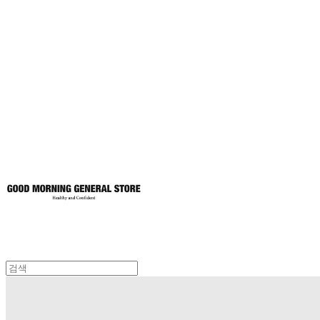
굿모닝제너럴스
토어