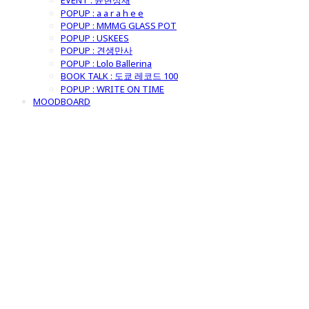
EVENT : 윤현상재
POPUP : a a r a h e e
POPUP : MMMG GLASS POT
POPUP : USKEES
POPUP : 견생만사
POPUP : Lolo Ballerina
BOOK TALK : 도쿄 레코드 100
POPUP : WRITE ON TIME
MOODBOARD
굿모닝제너럴스
토어