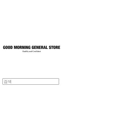
토어
굿모닝제너럴스