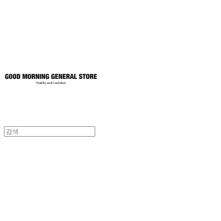
토어
굿모닝제너럴스