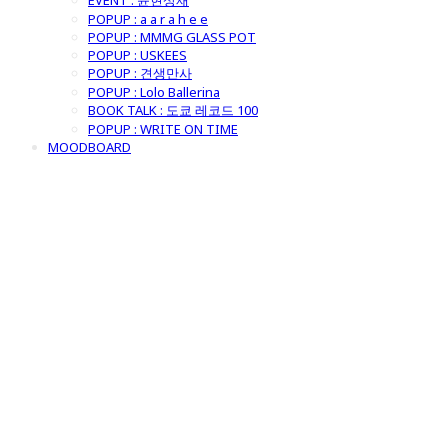
EVENT : 윤현상재
POPUP : a a r a h e e
POPUP : MMMG GLASS POT
POPUP : USKEES
POPUP : 견생만사
POPUP : Lolo Ballerina
BOOK TALK : 도쿄 레코드 100
POPUP : WRITE ON TIME
MOODBOARD
굿모닝제너럴스
토어