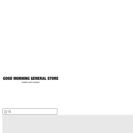
굿모닝제너럴스
토어