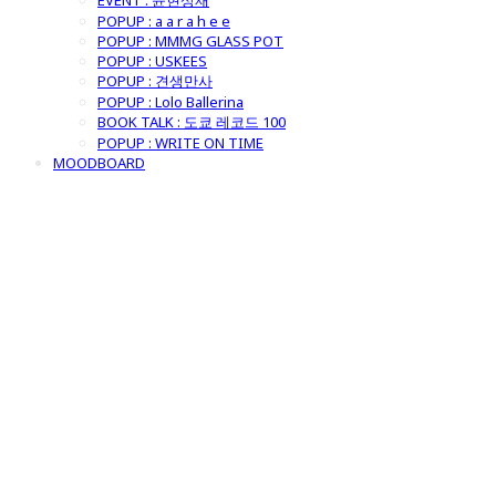
EVENT : 윤현상재
POPUP : a a r a h e e
POPUP : MMMG GLASS POT
POPUP : USKEES
POPUP : 견생만사
POPUP : Lolo Ballerina
BOOK TALK : 도쿄 레코드 100
POPUP : WRITE ON TIME
MOODBOARD
굿모닝제너럴스
토어