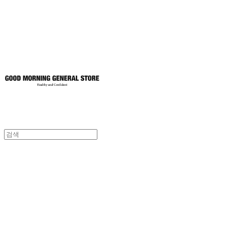
토어
굿모닝제너럴스