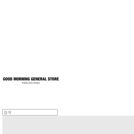
굿모닝제너럴스
토어