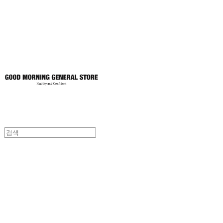
토어
굿모닝제너럴스