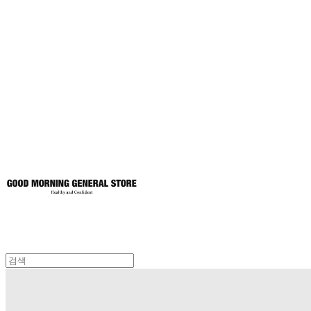
굿모닝제너럴스
토어