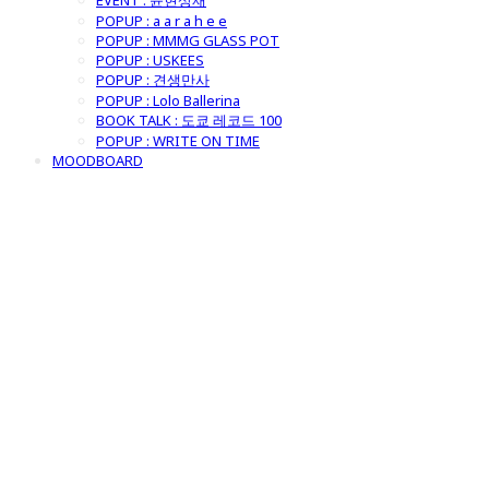
EVENT : 윤현상재
POPUP : a a r a h e e
POPUP : MMMG GLASS POT
POPUP : USKEES
POPUP : 견생만사
POPUP : Lolo Ballerina
BOOK TALK : 도쿄 레코드 100
POPUP : WRITE ON TIME
MOODBOARD
굿모닝제너럴스
토어