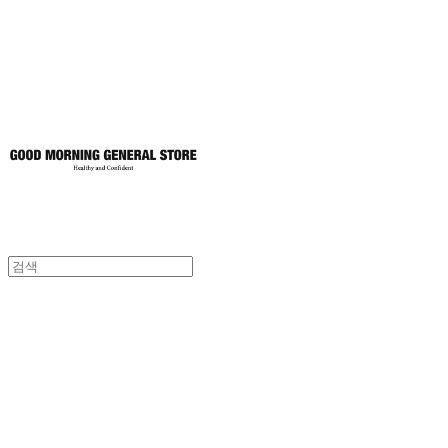
토어
굿모닝제너럴스