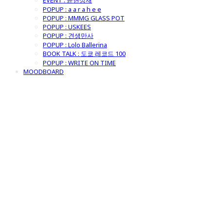
EVENT : 윤현상재
POPUP : a a r a h e e
POPUP : MMMG GLASS POT
POPUP : USKEES
POPUP : 견생만사
POPUP : Lolo Ballerina
BOOK TALK : 도쿄 레코드 100
POPUP : WRITE ON TIME
MOODBOARD
굿모닝제너럴스
토어