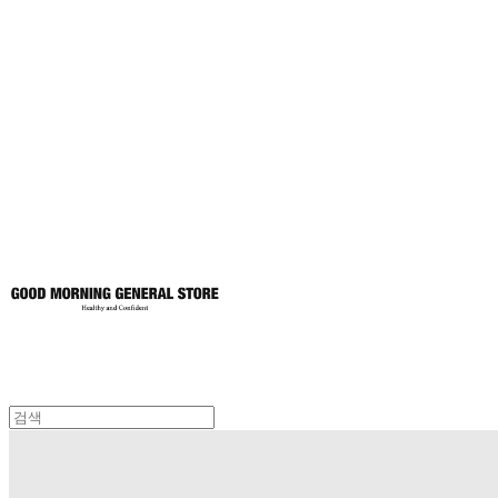
굿모닝제너럴스
토어