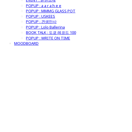
EVENT : 윤현상재
POPUP : a a r a h e e
POPUP : MMMG GLASS POT
POPUP : USKEES
POPUP : 견생만사
POPUP : Lolo Ballerina
BOOK TALK : 도쿄 레코드 100
POPUP : WRITE ON TIME
MOODBOARD
굿모닝제너럴스
토어