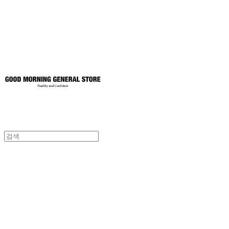
토어
굿모닝제너럴스