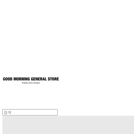
굿모닝제너럴스
토어