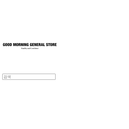
토어
굿모닝제너럴스