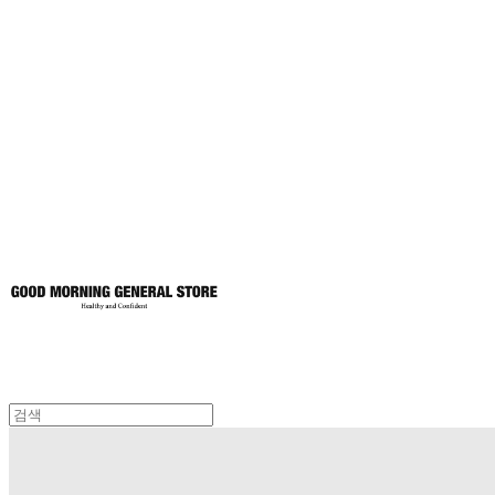
굿모닝제너럴스
토어