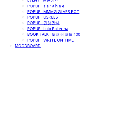
EVENT : 윤현상재
POPUP : a a r a h e e
POPUP : MMMG GLASS POT
POPUP : USKEES
POPUP : 견생만사
POPUP : Lolo Ballerina
BOOK TALK : 도쿄 레코드 100
POPUP : WRITE ON TIME
MOODBOARD
굿모닝제너럴스
토어