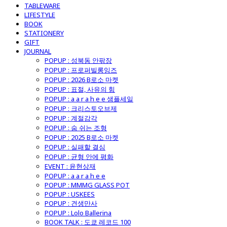
TABLEWARE
LIFESTYLE
BOOK
STATIONERY
GIFT
JOURNAL
POPUP : 성북동 안팎장
POPUP : 프로퍼빌롱잉즈
POPUP : 2026 B로소 마켓
POPUP : 표절, 사유의 힘
POPUP : a a r a h e e 샘플세일
POPUP : 크리스토오브제
POPUP : 계절감각
POPUP : 숨 쉬는 조형
POPUP : 2025 B로소 마켓
POPUP : 실패할 결심
POPUP : 균형 안에 평화
EVENT : 윤현상재
POPUP : a a r a h e e
POPUP : MMMG GLASS POT
POPUP : USKEES
POPUP : 견생만사
POPUP : Lolo Ballerina
BOOK TALK : 도쿄 레코드 100