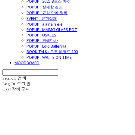
POPUP : 2025 B로소 마켓
POPUP : 실패할 결심
POPUP : 균형 안에 평화
EVENT : 윤현상재
POPUP : a a r a h e e
POPUP : MMMG GLASS POT
POPUP : USKEES
POPUP : 견생만사
POPUP : Lolo Ballerina
BOOK TALK : 도쿄 레코드 100
POPUP : WRITE ON TIME
MOODBOARD
Search
검색
Log In
로그인
Cart
장바구니
굿모닝제너럴스토어