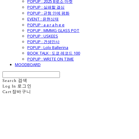
POPUP : 2025 B로소 마켓
POPUP : 실패할 결심
POPUP : 균형 안에 평화
EVENT : 윤현상재
POPUP : a a r a h e e
POPUP : MMMG GLASS POT
POPUP : USKEES
POPUP : 견생만사
POPUP : Lolo Ballerina
BOOK TALK : 도쿄 레코드 100
POPUP : WRITE ON TIME
MOODBOARD
Search
검색
Log In
로그인
Cart
장바구니
굿모닝제너럴스토어