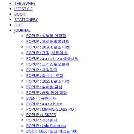
TABLEWARE
LIFESTYLE
BOOK
STATIONERY
GIFT
JOURNAL
POPUP : 성북동 안팎장
POPUP : 프로퍼빌롱잉즈
POPUP : 2026 B로소 마켓
POPUP : 표절, 사유의 힘
POPUP : a a r a h e e 샘플세일
POPUP : 크리스토오브제
POPUP : 계절감각
POPUP : 숨 쉬는 조형
POPUP : 2025 B로소 마켓
POPUP : 실패할 결심
POPUP : 균형 안에 평화
EVENT : 윤현상재
POPUP : a a r a h e e
POPUP : MMMG GLASS POT
POPUP : USKEES
POPUP : 견생만사
POPUP : Lolo Ballerina
BOOK TALK : 도쿄 레코드 100