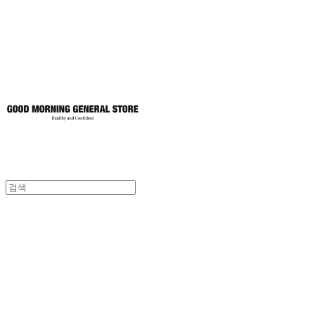
토어
굿모닝제너럴스