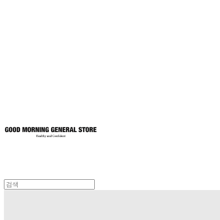
굿모닝제너럴스
토어