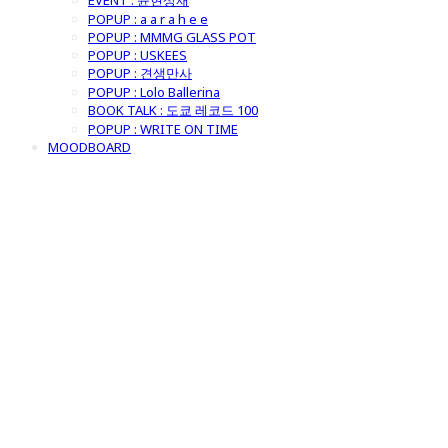
EVENT : 윤현상재
POPUP : a a r a h e e
POPUP : MMMG GLASS POT
POPUP : USKEES
POPUP : 견생만사
POPUP : Lolo Ballerina
BOOK TALK : 도쿄 레코드 100
POPUP : WRITE ON TIME
MOODBOARD
굿모닝제너럴스
토어