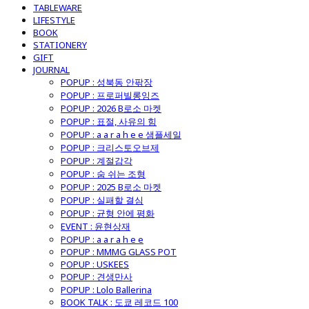
TABLEWARE
LIFESTYLE
BOOK
STATIONERY
GIFT
JOURNAL
POPUP : 성북동 안팎장
POPUP : 프로퍼빌롱잉즈
POPUP : 2026 B로소 마켓
POPUP : 표절, 사유의 힘
POPUP : a a r a h e e 샘플세일
POPUP : 크리스토오브제
POPUP : 계절감각
POPUP : 숨 쉬는 조형
POPUP : 2025 B로소 마켓
POPUP : 실패할 결심
POPUP : 균형 안에 평화
EVENT : 윤현상재
POPUP : a a r a h e e
POPUP : MMMG GLASS POT
POPUP : USKEES
POPUP : 견생만사
POPUP : Lolo Ballerina
BOOK TALK : 도쿄 레코드 100