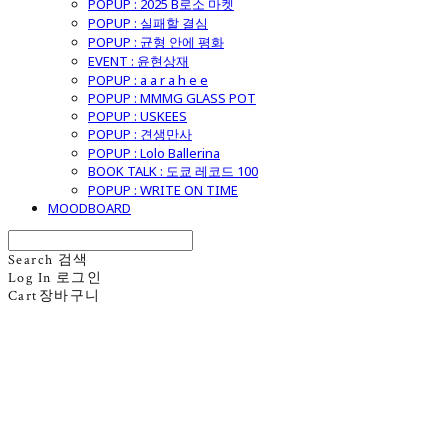
POPUP : 2025 B로소 마켓
POPUP : 실패할 결심
POPUP : 균형 안에 평화
EVENT : 윤현상재
POPUP : a a r a h e e
POPUP : MMMG GLASS POT
POPUP : USKEES
POPUP : 견생만사
POPUP : Lolo Ballerina
BOOK TALK : 도쿄 레코드 100
POPUP : WRITE ON TIME
MOODBOARD
Search
검색
Log In
로그인
Cart
장바구니
굿모닝제너럴스토어