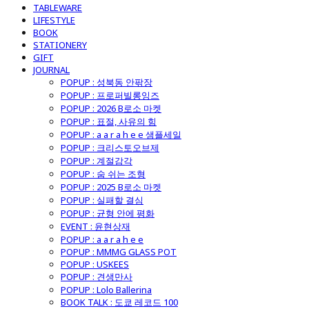
TABLEWARE
LIFESTYLE
BOOK
STATIONERY
GIFT
JOURNAL
POPUP : 성북동 안팎장
POPUP : 프로퍼빌롱잉즈
POPUP : 2026 B로소 마켓
POPUP : 표절, 사유의 힘
POPUP : a a r a h e e 샘플세일
POPUP : 크리스토오브제
POPUP : 계절감각
POPUP : 숨 쉬는 조형
POPUP : 2025 B로소 마켓
POPUP : 실패할 결심
POPUP : 균형 안에 평화
EVENT : 윤현상재
POPUP : a a r a h e e
POPUP : MMMG GLASS POT
POPUP : USKEES
POPUP : 견생만사
POPUP : Lolo Ballerina
BOOK TALK : 도쿄 레코드 100