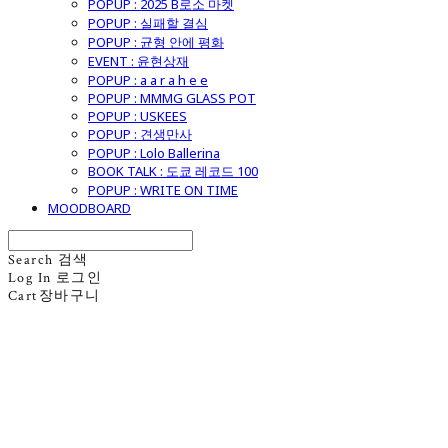
POPUP : 2025 B로소 마켓
POPUP : 실패할 결심
POPUP : 균형 안에 평화
EVENT : 윤현상재
POPUP : a a r a h e e
POPUP : MMMG GLASS POT
POPUP : USKEES
POPUP : 견생만사
POPUP : Lolo Ballerina
BOOK TALK : 도쿄 레코드 100
POPUP : WRITE ON TIME
MOODBOARD
Search
검색
Log In
로그인
Cart
장바구니
굿모닝제너럴스토어