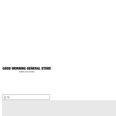
굿모닝제너럴스
토어