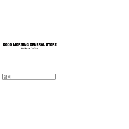
토어
굿모닝제너럴스