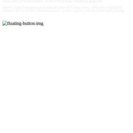
Hyuna Shin | Phone Number: 02-743-5458 | Email: info@shop-gmgs.com
Address: (02837) Sungbuk-gu Sungbukro 108 #301 Seoul, Korea. | Business Registration
Number:
587-41-00209
| Business License:
제 2021-서울성북-1687 호
| Hosting by sixshop