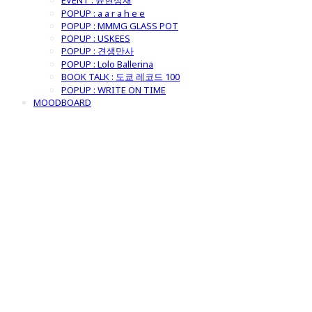
EVENT : 윤현상재
POPUP : a a r a h e e
POPUP : MMMG GLASS POT
POPUP : USKEES
POPUP : 견생만사
POPUP : Lolo Ballerina
BOOK TALK : 도쿄 레코드 100
POPUP : WRITE ON TIME
MOODBOARD
굿모닝제너럴스
토어