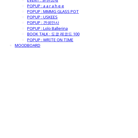
EVENT : 윤현상재
POPUP : a a r a h e e
POPUP : MMMG GLASS POT
POPUP : USKEES
POPUP : 견생만사
POPUP : Lolo Ballerina
BOOK TALK : 도쿄 레코드 100
POPUP : WRITE ON TIME
MOODBOARD
굿모닝제너럴스
토어