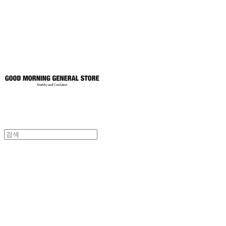
토어
굿모닝제너럴스