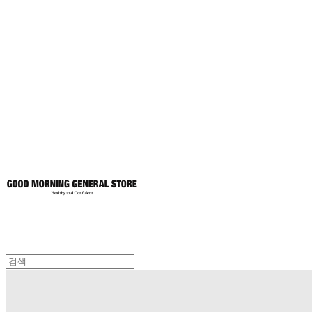
굿모닝제너럴스
토어