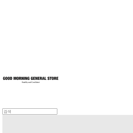
굿모닝제너럴스
토어