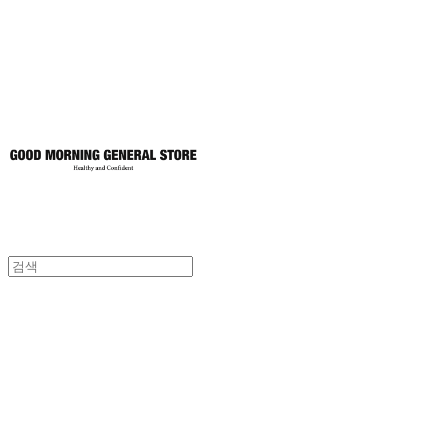
토어
굿모닝제너럴스