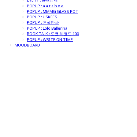
EVENT : 윤현상재
POPUP : a a r a h e e
POPUP : MMMG GLASS POT
POPUP : USKEES
POPUP : 견생만사
POPUP : Lolo Ballerina
BOOK TALK : 도쿄 레코드 100
POPUP : WRITE ON TIME
MOODBOARD
굿모닝제너럴스
토어