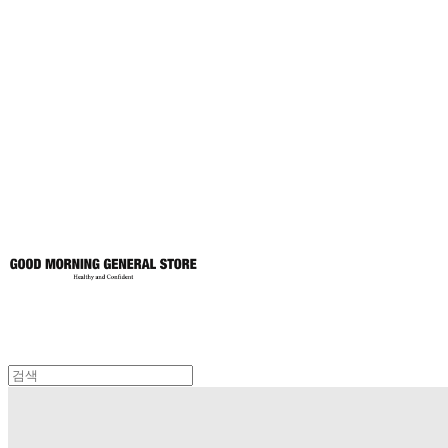
굿모닝제너럴스
토어