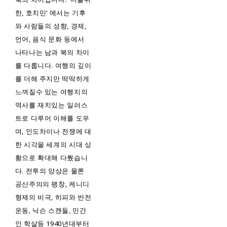
한, 호치민’ 에서는 기후
와 사람들의 성향, 경제,
언어, 음식 문화 등에서
나타나는 남과 북의 차이
를 다룹니다. 여행의 깊이
를 더해 주지만 딱딱하게
느껴질수 있는 여행지의
역사를 재치있는 일러스
트로 다루어 이해를 도우
며, 인도차이나 전쟁에 대
한 시각을 세계의 시대 상
황으로 확대해 다뤘습니
다. 전투의 양상은 물론
공산주의의 팽창, 케니디
형제의 비극, 히피와 반전
운동, 닉슨 스캔들, 민간
인 학살등 1940년대부터