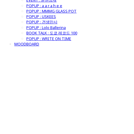
EVENT : 윤현상재
POPUP : a a r a h e e
POPUP : MMMG GLASS POT
POPUP : USKEES
POPUP : 견생만사
POPUP : Lolo Ballerina
BOOK TALK : 도쿄 레코드 100
POPUP : WRITE ON TIME
MOODBOARD
굿모닝제너럴스
토어