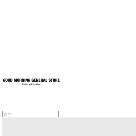
굿모닝제너럴스
토어