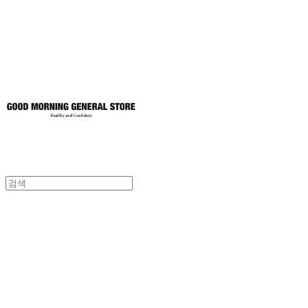
토어
굿모닝제너럴스