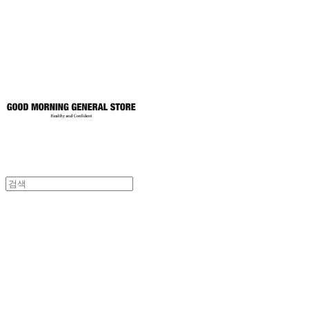
토어
굿모닝제너럴스