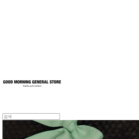
굿모닝제너럴스
토어