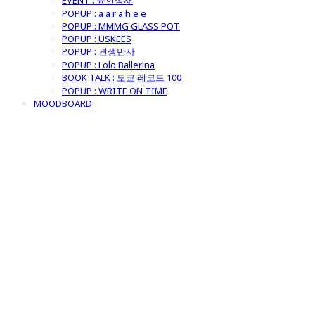
EVENT : 윤현상재
POPUP : a a r a h e e
POPUP : MMMG GLASS POT
POPUP : USKEES
POPUP : 견생만사
POPUP : Lolo Ballerina
BOOK TALK : 도쿄 레코드 100
POPUP : WRITE ON TIME
MOODBOARD
굿모닝제너럴스
토어