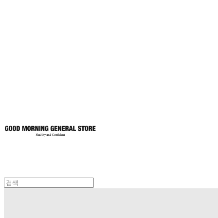
굿모닝제너럴스
토어