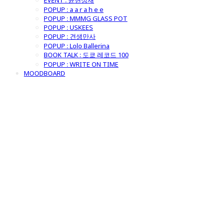
EVENT : 윤현상재
POPUP : a a r a h e e
POPUP : MMMG GLASS POT
POPUP : USKEES
POPUP : 견생만사
POPUP : Lolo Ballerina
BOOK TALK : 도쿄 레코드 100
POPUP : WRITE ON TIME
MOODBOARD
굿모닝제너럴스
토어