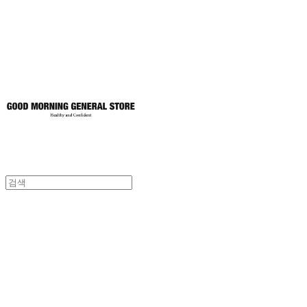
토어
굿모닝제너럴스